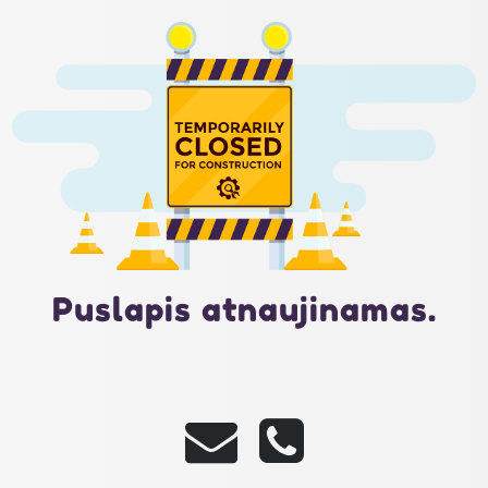
Puslapis atnaujinamas.