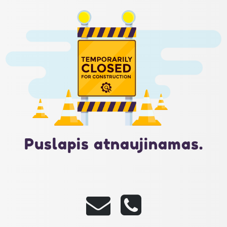
Puslapis atnaujinamas.