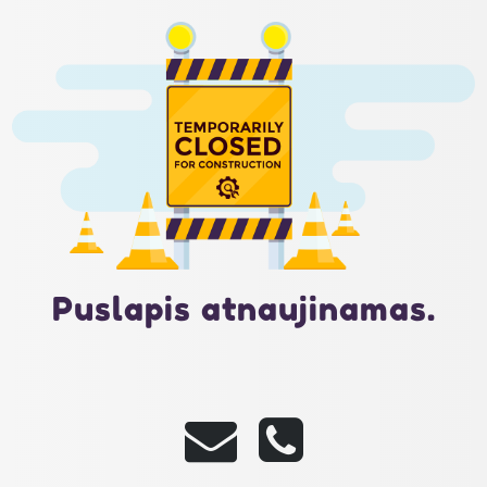
Puslapis atnaujinamas.