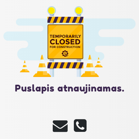
Puslapis atnaujinamas.