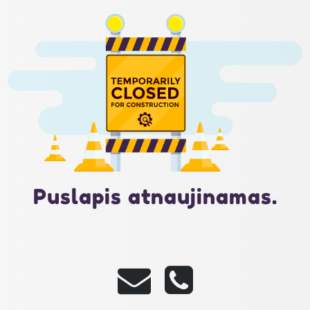
Puslapis atnaujinamas.