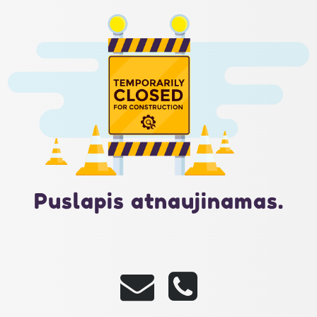
Puslapis atnaujinamas.