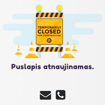
Puslapis atnaujinamas.