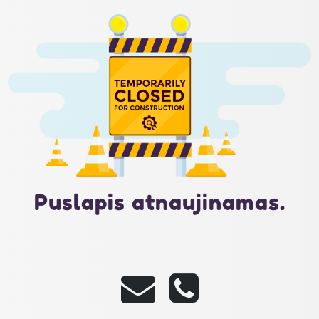
Puslapis atnaujinamas.