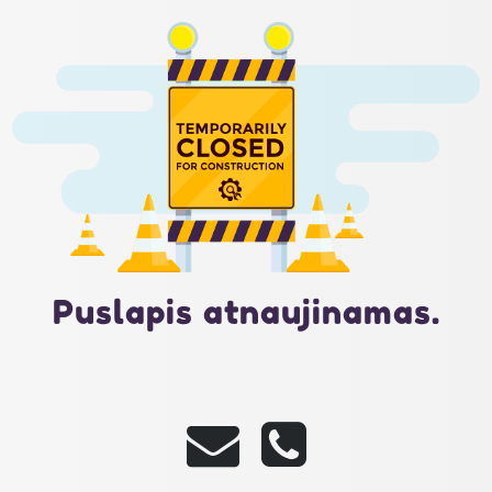
Puslapis atnaujinamas.