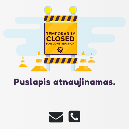
Puslapis atnaujinamas.