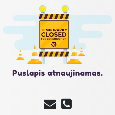
Puslapis atnaujinamas.