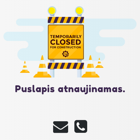
Puslapis atnaujinamas.