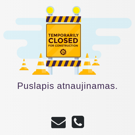
Puslapis atnaujinamas.