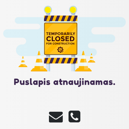
Puslapis atnaujinamas.