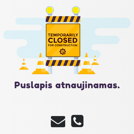
Puslapis atnaujinamas.