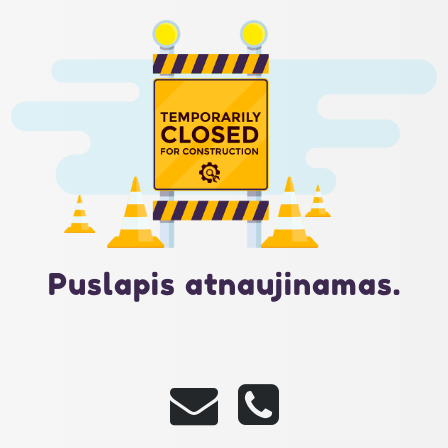
Puslapis atnaujinamas.