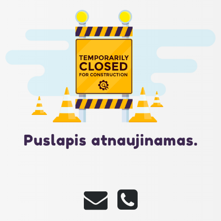
Puslapis atnaujinamas.