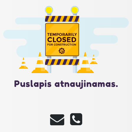
Puslapis atnaujinamas.