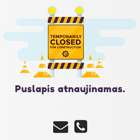
Puslapis atnaujinamas.