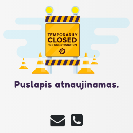
Puslapis atnaujinamas.