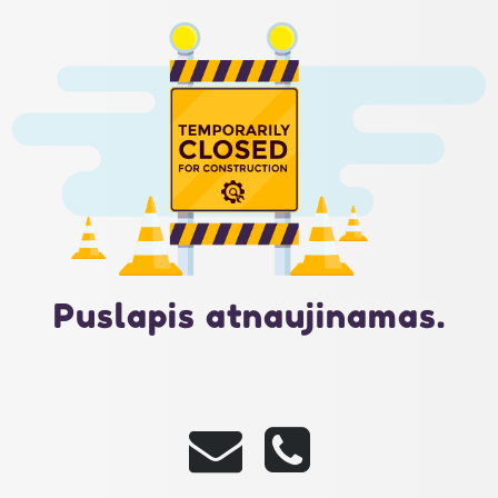
Puslapis atnaujinamas.