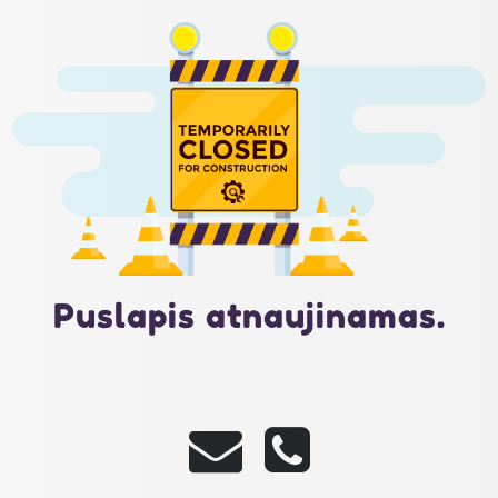
Puslapis atnaujinamas.