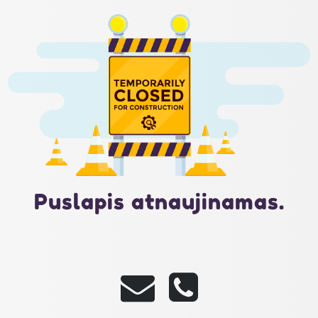
Puslapis atnaujinamas.