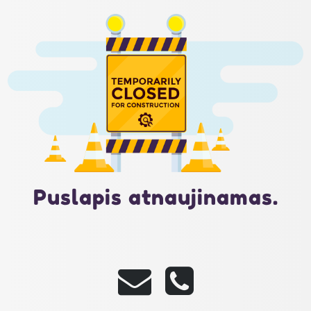
Puslapis atnaujinamas.