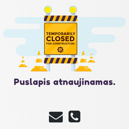
Puslapis atnaujinamas.