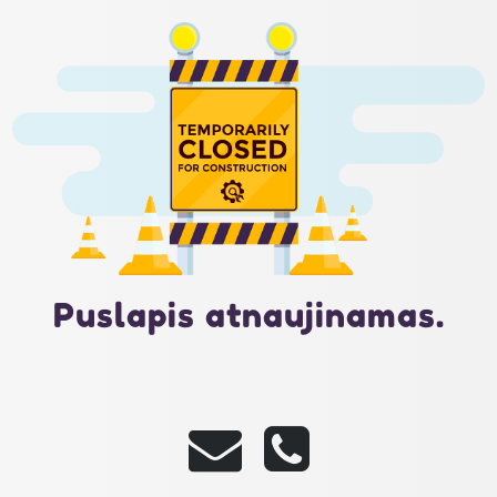
Puslapis atnaujinamas.