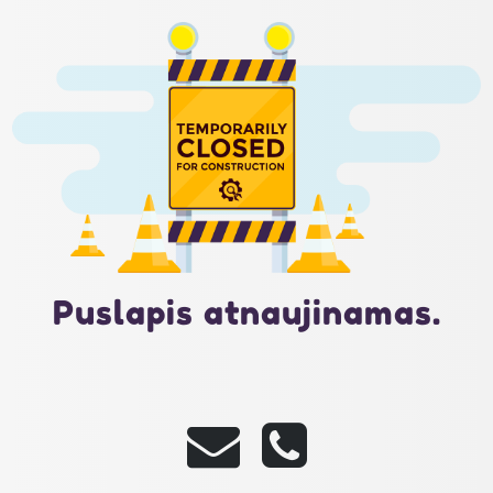
Puslapis atnaujinamas.