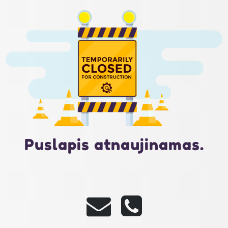
Puslapis atnaujinamas.