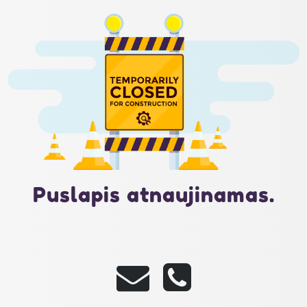
Puslapis atnaujinamas.