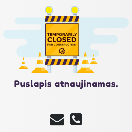
Puslapis atnaujinamas.