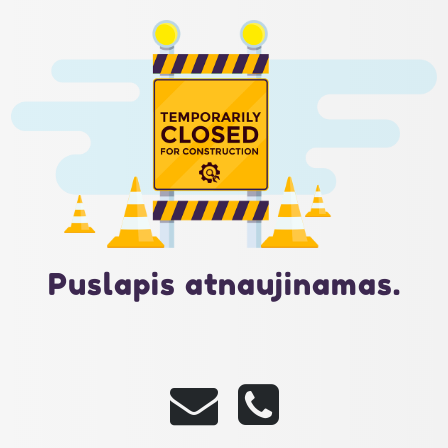
Puslapis atnaujinamas.