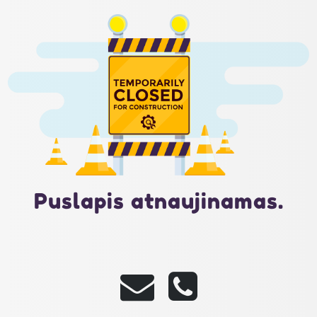
Puslapis atnaujinamas.