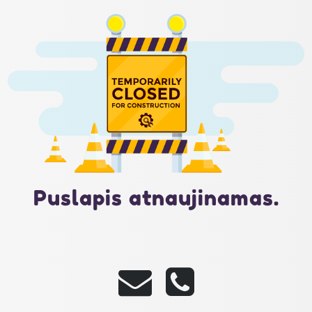
Puslapis atnaujinamas.