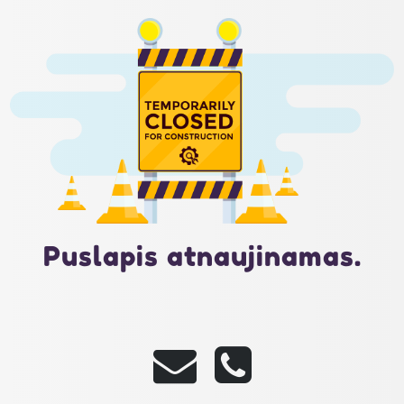
Puslapis atnaujinamas.