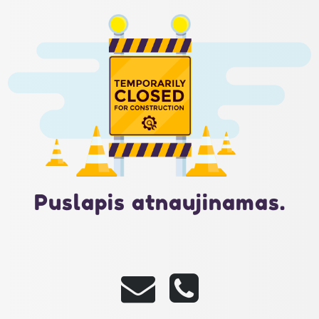
Puslapis atnaujinamas.