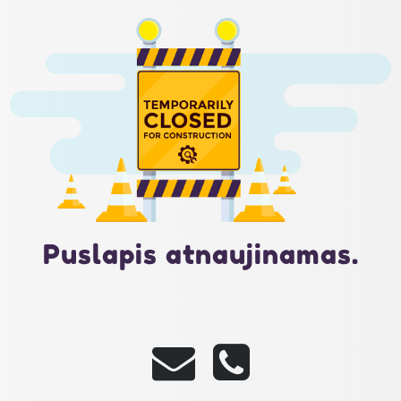
Puslapis atnaujinamas.